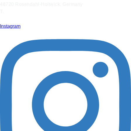
48720 Rosendahl-Holtwick, Germany
T.
+49 2566 9316 0
info@hoffmann-interior.com
Instagram