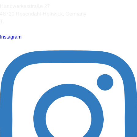
Handwerkerstraße 27
48720 Rosendahl-Holtwick, Germany
T.
+49 2566 9316 0
info@hoffmann-interior.com
Instagram