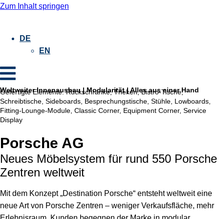
Zum Inhalt springen
DE
EN
Weltweiter Innenausbau | Modularität | Alles aus einer Hand
Gefertigte Elemente:
Rückschränke, Theken, Bistro-Tische,
Schreibtische, Sideboards, Besprechungstische, Stühle, Lowboards,
Fitting-Lounge-Module, Classic Corner, Equipment Corner, Service
Display
Porsche AG
Neues Möbelsystem für rund 550 Porsche
Zentren weltweit
Mit dem Konzept „Destination Porsche“ entsteht weltweit eine
neue Art von Porsche Zentren – weniger Verkaufsfläche, mehr
Erlebnisraum. Kunden begegnen der Marke in modular